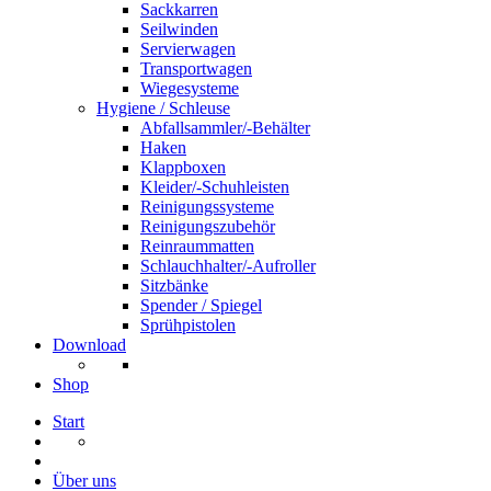
Sackkarren
Seilwinden
Servierwagen
Transportwagen
Wiegesysteme
Hygiene / Schleuse
Abfallsammler/-Behälter
Haken
Klappboxen
Kleider/-Schuhleisten
Reinigungssysteme
Reinigungszubehör
Reinraummatten
Schlauchhalter/-Aufroller
Sitzbänke
Spender / Spiegel
Sprühpistolen
Download
Shop
Start
Über uns