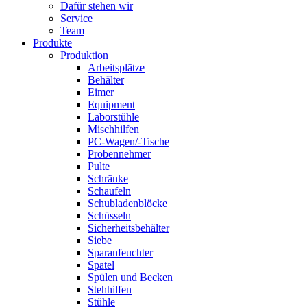
Dafür stehen wir
Service
Team
Produkte
Produktion
Arbeitsplätze
Behälter
Eimer
Equipment
Laborstühle
Mischhilfen
PC-Wagen/-Tische
Probennehmer
Pulte
Schränke
Schaufeln
Schubladenblöcke
Schüsseln
Sicherheitsbehälter
Siebe
Sparanfeuchter
Spatel
Spülen und Becken
Stehhilfen
Stühle