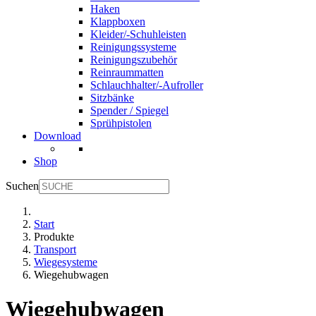
Haken
Klappboxen
Kleider/-Schuhleisten
Reinigungssysteme
Reinigungszubehör
Reinraummatten
Schlauchhalter/-Aufroller
Sitzbänke
Spender / Spiegel
Sprühpistolen
Download
Shop
Suchen
Start
Produkte
Transport
Wiegesysteme
Wiegehubwagen
Wiegehubwagen