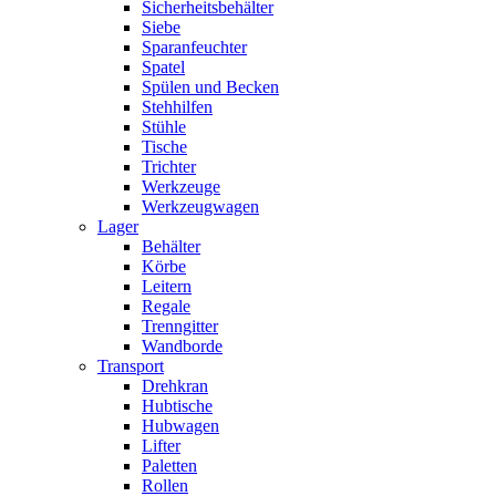
Sicherheitsbehälter
Siebe
Sparanfeuchter
Spatel
Spülen und Becken
Stehhilfen
Stühle
Tische
Trichter
Werkzeuge
Werkzeugwagen
Lager
Behälter
Körbe
Leitern
Regale
Trenngitter
Wandborde
Transport
Drehkran
Hubtische
Hubwagen
Lifter
Paletten
Rollen