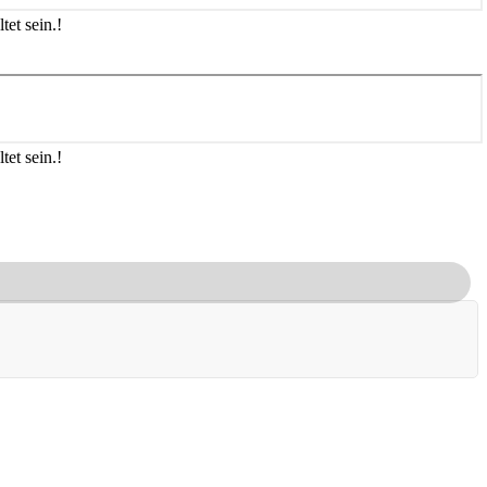
tet sein.
!
tet sein.
!