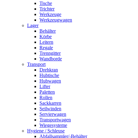
Tische
Trichter
Werkzeuge
Werkzeugwagen
Lager
Behälter
Körbe
Leitern
Regale
Trenngitter
Wandborde
Transport
Drehkran
Hubtische
Hubwagen
Lifter
Paletten
Rollen
Sackkarren
Seilwinden
Servierwagen
Transportwagen
Wiegesysteme
Hygiene / Schleuse
Abfallsammler/-Behälter