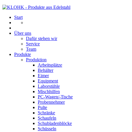
Start
Über uns
Dafür stehen wir
Service
Team
Produkte
Produktion
Arbeitsplätze
Behälter
Eimer
Equipment
Laborstühle
Mischhilfen
PC-Wagen/-Tische
Probennehmer
Pulte
Schränke
Schaufeln
Schubladenblöcke
Schüsseln