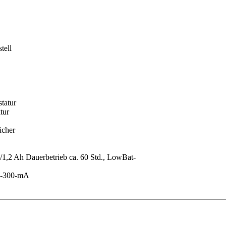
tell
statur
tur
icher
1,2 Ah Dauerbetrieb ca. 60 Std., LowBat-
dc-300-mA