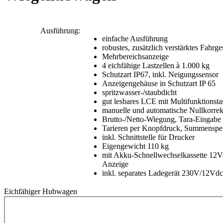
Ausführung:
einfache Ausführung
robustes, zusätzlich verstärktes Fahrges
Mehrbereichsanzeige
4 eichfähige Lastzellen à 1.000 kg
Schutzart IP67, inkl. Neigungssensor
Anzeigengehäuse in Schutzart IP 65
spritzwasser-/staubdicht
gut lesbares LCE mit Multifunktionsta
manuelle und automatische Nullkorrek
Brutto-/Netto-Wiegung, Tara-Eingabe
Tarieren per Knopfdruck, Summenspe
inkl. Schnittstelle für Drucker
Eigengewicht 110 kg
mit Akku-Schnellwechselkassette 12V/
Anzeige
inkl. separates Ladegerät 230V/12V
Eichfähiger Hubwagen