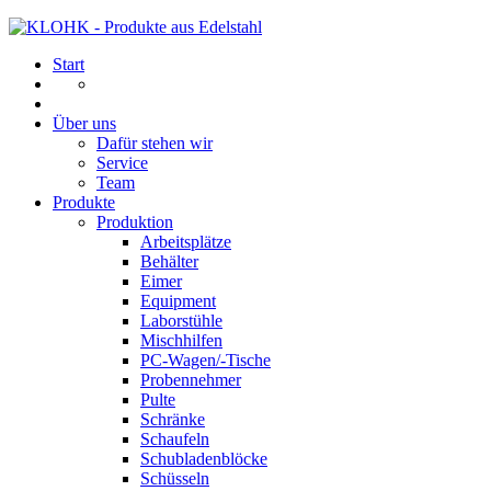
Start
Über uns
Dafür stehen wir
Service
Team
Produkte
Produktion
Arbeitsplätze
Behälter
Eimer
Equipment
Laborstühle
Mischhilfen
PC-Wagen/-Tische
Probennehmer
Pulte
Schränke
Schaufeln
Schubladenblöcke
Schüsseln