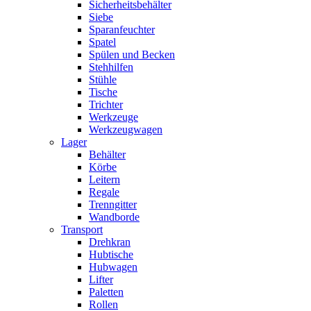
Sicherheitsbehälter
Siebe
Sparanfeuchter
Spatel
Spülen und Becken
Stehhilfen
Stühle
Tische
Trichter
Werkzeuge
Werkzeugwagen
Lager
Behälter
Körbe
Leitern
Regale
Trenngitter
Wandborde
Transport
Drehkran
Hubtische
Hubwagen
Lifter
Paletten
Rollen