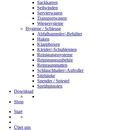
Sackkarren
Seilwinden
Servierwagen
Transportwagen
Wiegesysteme
Hygiene / Schleuse
Abfallsammler/-Behälter
Haken
Klappboxen
Kleider/-Schuhleisten
Reinigungssysteme
Reinigungszubehör
Reinraummatten
Schlauchhalter/-Aufroller
Sitzbänke
Spender / Spiegel
Sprühpistolen
Download
Shop
Start
Über uns