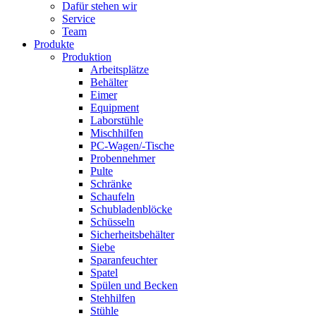
Dafür stehen wir
Service
Team
Produkte
Produktion
Arbeitsplätze
Behälter
Eimer
Equipment
Laborstühle
Mischhilfen
PC-Wagen/-Tische
Probennehmer
Pulte
Schränke
Schaufeln
Schubladenblöcke
Schüsseln
Sicherheitsbehälter
Siebe
Sparanfeuchter
Spatel
Spülen und Becken
Stehhilfen
Stühle