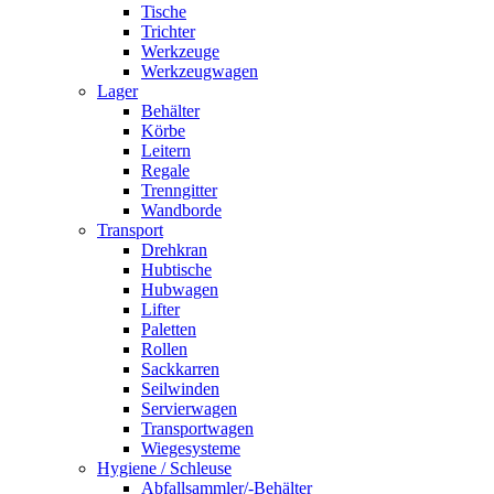
Tische
Trichter
Werkzeuge
Werkzeugwagen
Lager
Behälter
Körbe
Leitern
Regale
Trenngitter
Wandborde
Transport
Drehkran
Hubtische
Hubwagen
Lifter
Paletten
Rollen
Sackkarren
Seilwinden
Servierwagen
Transportwagen
Wiegesysteme
Hygiene / Schleuse
Abfallsammler/-Behälter