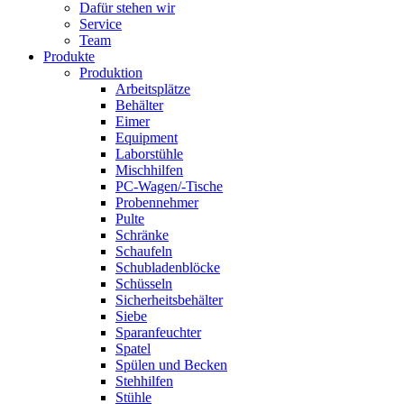
Dafür stehen wir
Service
Team
Produkte
Produktion
Arbeitsplätze
Behälter
Eimer
Equipment
Laborstühle
Mischhilfen
PC-Wagen/-Tische
Probennehmer
Pulte
Schränke
Schaufeln
Schubladenblöcke
Schüsseln
Sicherheitsbehälter
Siebe
Sparanfeuchter
Spatel
Spülen und Becken
Stehhilfen
Stühle