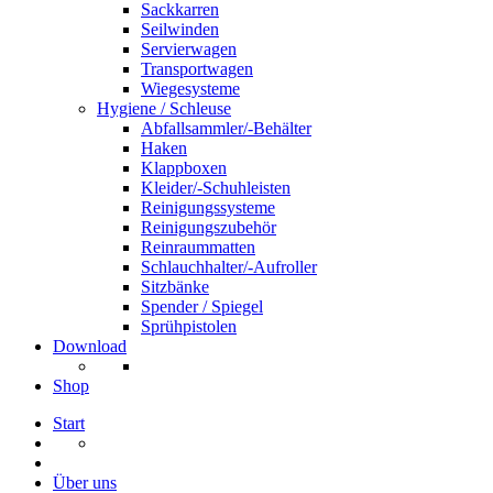
Sackkarren
Seilwinden
Servierwagen
Transportwagen
Wiegesysteme
Hygiene / Schleuse
Abfallsammler/-Behälter
Haken
Klappboxen
Kleider/-Schuhleisten
Reinigungssysteme
Reinigungszubehör
Reinraummatten
Schlauchhalter/-Aufroller
Sitzbänke
Spender / Spiegel
Sprühpistolen
Download
Shop
Start
Über uns