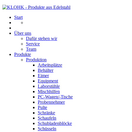
Start
Über uns
Dafür stehen wir
Service
Team
Produkte
Produktion
Arbeitsplätze
Behälter
Eimer
Equipment
Laborstühle
Mischhilfen
PC-Wagen/-Tische
Probennehmer
Pulte
Schränke
Schaufeln
Schubladenblöcke
Schüsseln