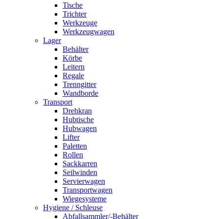
Tische
Trichter
Werkzeuge
Werkzeugwagen
Lager
Behälter
Körbe
Leitern
Regale
Trenngitter
Wandborde
Transport
Drehkran
Hubtische
Hubwagen
Lifter
Paletten
Rollen
Sackkarren
Seilwinden
Servierwagen
Transportwagen
Wiegesysteme
Hygiene / Schleuse
Abfallsammler/-Behälter