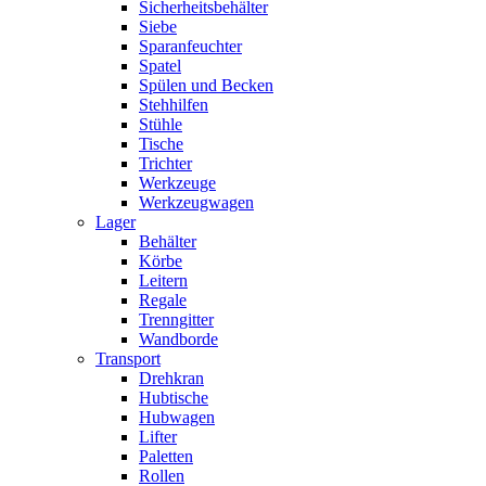
Sicherheitsbehälter
Siebe
Sparanfeuchter
Spatel
Spülen und Becken
Stehhilfen
Stühle
Tische
Trichter
Werkzeuge
Werkzeugwagen
Lager
Behälter
Körbe
Leitern
Regale
Trenngitter
Wandborde
Transport
Drehkran
Hubtische
Hubwagen
Lifter
Paletten
Rollen