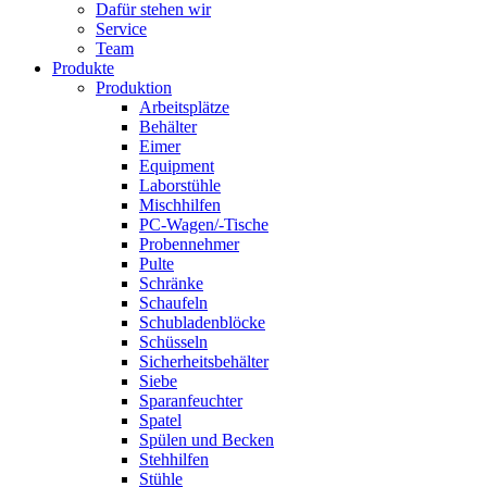
Dafür stehen wir
Service
Team
Produkte
Produktion
Arbeitsplätze
Behälter
Eimer
Equipment
Laborstühle
Mischhilfen
PC-Wagen/-Tische
Probennehmer
Pulte
Schränke
Schaufeln
Schubladenblöcke
Schüsseln
Sicherheitsbehälter
Siebe
Sparanfeuchter
Spatel
Spülen und Becken
Stehhilfen
Stühle