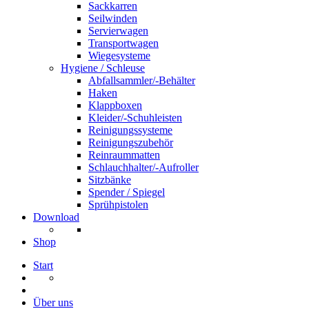
Sackkarren
Seilwinden
Servierwagen
Transportwagen
Wiegesysteme
Hygiene / Schleuse
Abfallsammler/-Behälter
Haken
Klappboxen
Kleider/-Schuhleisten
Reinigungssysteme
Reinigungszubehör
Reinraummatten
Schlauchhalter/-Aufroller
Sitzbänke
Spender / Spiegel
Sprühpistolen
Download
Shop
Start
Über uns