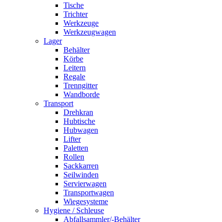
Tische
Trichter
Werkzeuge
Werkzeugwagen
Lager
Behälter
Körbe
Leitern
Regale
Trenngitter
Wandborde
Transport
Drehkran
Hubtische
Hubwagen
Lifter
Paletten
Rollen
Sackkarren
Seilwinden
Servierwagen
Transportwagen
Wiegesysteme
Hygiene / Schleuse
Abfallsammler/-Behälter