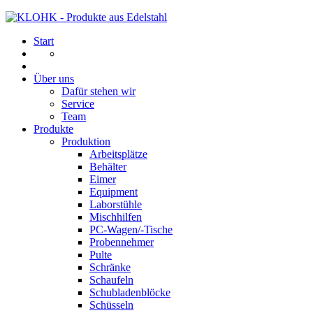
Start
Über uns
Dafür stehen wir
Service
Team
Produkte
Produktion
Arbeitsplätze
Behälter
Eimer
Equipment
Laborstühle
Mischhilfen
PC-Wagen/-Tische
Probennehmer
Pulte
Schränke
Schaufeln
Schubladenblöcke
Schüsseln