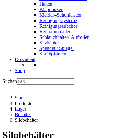
Haken
Klappboxen
Kleider/-Schuhleisten
Reinigungssysteme
Reinigungszubehör
Reinraummatten
Schlauchhalter/-Aufroller
Sitzbänke
Spender / Spiegel
Sprühpistolen
Download
Shop
Suchen
Start
Produkte
Lager
Behälter
Silobehälter
Silobehälter