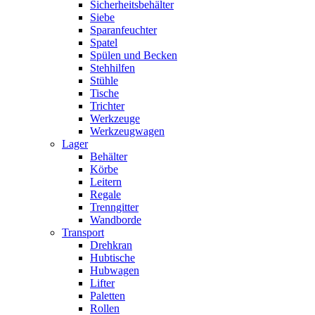
Sicherheitsbehälter
Siebe
Sparanfeuchter
Spatel
Spülen und Becken
Stehhilfen
Stühle
Tische
Trichter
Werkzeuge
Werkzeugwagen
Lager
Behälter
Körbe
Leitern
Regale
Trenngitter
Wandborde
Transport
Drehkran
Hubtische
Hubwagen
Lifter
Paletten
Rollen