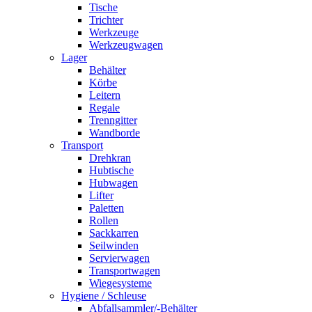
Tische
Trichter
Werkzeuge
Werkzeugwagen
Lager
Behälter
Körbe
Leitern
Regale
Trenngitter
Wandborde
Transport
Drehkran
Hubtische
Hubwagen
Lifter
Paletten
Rollen
Sackkarren
Seilwinden
Servierwagen
Transportwagen
Wiegesysteme
Hygiene / Schleuse
Abfallsammler/-Behälter