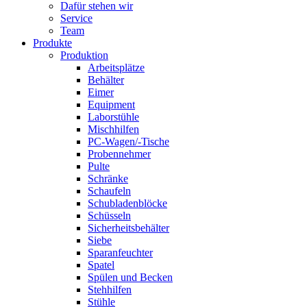
Dafür stehen wir
Service
Team
Produkte
Produktion
Arbeitsplätze
Behälter
Eimer
Equipment
Laborstühle
Mischhilfen
PC-Wagen/-Tische
Probennehmer
Pulte
Schränke
Schaufeln
Schubladenblöcke
Schüsseln
Sicherheitsbehälter
Siebe
Sparanfeuchter
Spatel
Spülen und Becken
Stehhilfen
Stühle