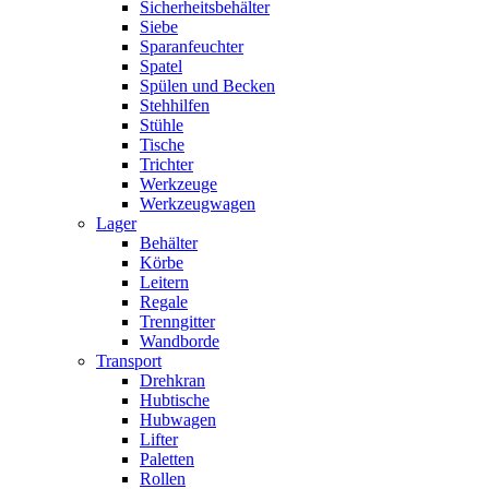
Sicherheitsbehälter
Siebe
Sparanfeuchter
Spatel
Spülen und Becken
Stehhilfen
Stühle
Tische
Trichter
Werkzeuge
Werkzeugwagen
Lager
Behälter
Körbe
Leitern
Regale
Trenngitter
Wandborde
Transport
Drehkran
Hubtische
Hubwagen
Lifter
Paletten
Rollen