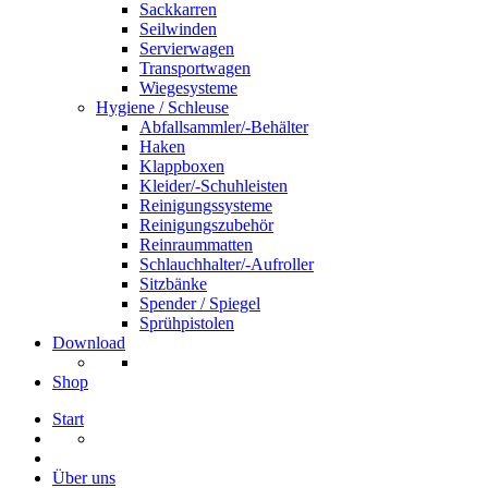
Sackkarren
Seilwinden
Servierwagen
Transportwagen
Wiegesysteme
Hygiene / Schleuse
Abfallsammler/-Behälter
Haken
Klappboxen
Kleider/-Schuhleisten
Reinigungssysteme
Reinigungszubehör
Reinraummatten
Schlauchhalter/-Aufroller
Sitzbänke
Spender / Spiegel
Sprühpistolen
Download
Shop
Start
Über uns