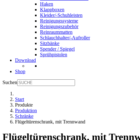
Haken
Klappboxen
Kleider/-Schuhleisten
Reinigungssysteme
Reinigungszubehör
Reinraummatten
Schlauchhalter/-Aufroller
Sitzbänke
Spender / Spiegel
Sprühpistolen
Download
Shop
Suchen
Start
Produkte
Produktion
Schränke
Flügeltürenschrank, mit Trennwand
Flügeltürenschrank, mit Trenn