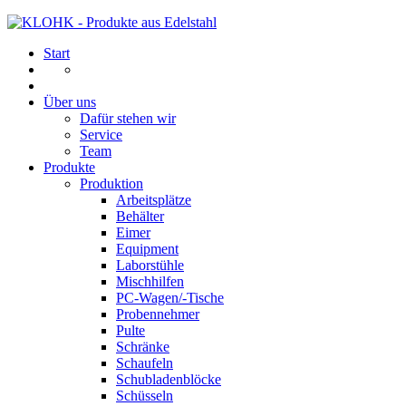
Start
Über uns
Dafür stehen wir
Service
Team
Produkte
Produktion
Arbeitsplätze
Behälter
Eimer
Equipment
Laborstühle
Mischhilfen
PC-Wagen/-Tische
Probennehmer
Pulte
Schränke
Schaufeln
Schubladenblöcke
Schüsseln