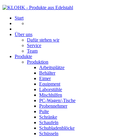
Start
Über uns
Dafür stehen wir
Service
Team
Produkte
Produktion
Arbeitsplätze
Behälter
Eimer
Equipment
Laborstühle
Mischhilfen
PC-Wagen/-Tische
Probennehmer
Pulte
Schränke
Schaufeln
Schubladenblöcke
Schüsseln