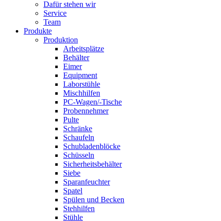
Dafür stehen wir
Service
Team
Produkte
Produktion
Arbeitsplätze
Behälter
Eimer
Equipment
Laborstühle
Mischhilfen
PC-Wagen/-Tische
Probennehmer
Pulte
Schränke
Schaufeln
Schubladenblöcke
Schüsseln
Sicherheitsbehälter
Siebe
Sparanfeuchter
Spatel
Spülen und Becken
Stehhilfen
Stühle