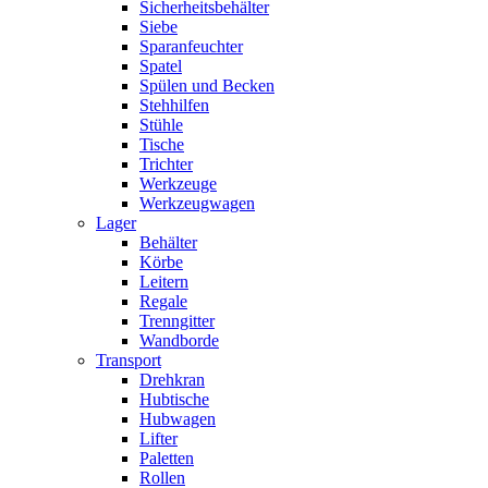
Sicherheitsbehälter
Siebe
Sparanfeuchter
Spatel
Spülen und Becken
Stehhilfen
Stühle
Tische
Trichter
Werkzeuge
Werkzeugwagen
Lager
Behälter
Körbe
Leitern
Regale
Trenngitter
Wandborde
Transport
Drehkran
Hubtische
Hubwagen
Lifter
Paletten
Rollen