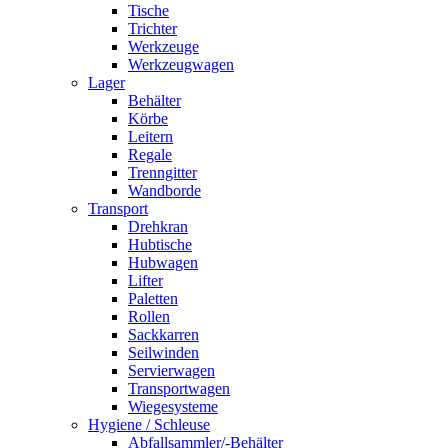
Tische
Trichter
Werkzeuge
Werkzeugwagen
Lager
Behälter
Körbe
Leitern
Regale
Trenngitter
Wandborde
Transport
Drehkran
Hubtische
Hubwagen
Lifter
Paletten
Rollen
Sackkarren
Seilwinden
Servierwagen
Transportwagen
Wiegesysteme
Hygiene / Schleuse
Abfallsammler/-Behälter