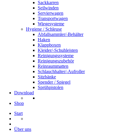
Sackkarren
Seilwinden
Servierwagen
Transportwagen
Wiegesysteme
Hygiene / Schleuse
Abfallsammler/-Behälter
Haken
Klappboxen
Kleider/-Schuhleisten
Reinigungssysteme
Reinigungszubehör
Reinraummatten
Schlauchhalter/-Aufroller
Sitzbänke
Spender / Spiegel
Sprühpistolen
Download
Shop
Start
Über uns